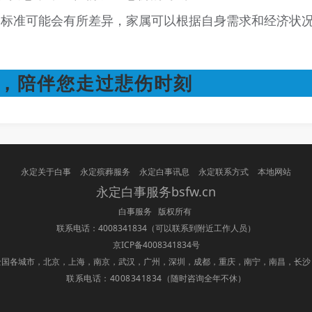
和标准可能会有所差异，家属可以根据自身需求和经济状
，陪伴您走过悲伤时刻
永定关于白事
永定殡葬服务
永定白事讯息
永定联系方式
本地网站
永定白事服务bsfw.cn
白事服务 版权所有
联系电话：4008341834
（可以联系到附近工作人员）
京ICP备4008341834号
全国各城市，北京，上海，南京，武汉，广州，深圳，成都，重庆，南宁，南昌，长沙
联系电话：4008341834
（随时咨询全年不休）