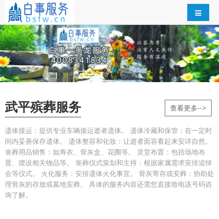
武平殡葬服务
查看更多-->
遗体接运：提供专业车辆接运逝者遗体。 遗体冷藏和保管：在一定时
间内妥善保存遗体。 遗体整容和化妆：让逝者面容看起来安详自然。
丧葬用品销售：如寿衣、骨灰盒、花圈等。 灵堂布置：包括场地布
置、摆设相关物品等。 丧葬仪式策划和主持：根据家属需求安排追悼
会等仪式。 火化服务：安排遗体火化事宜。 骨灰寄存或安葬：协助处
理骨灰的存放或墓地安葬。 具体的服务内容还需您直接致电该号码咨
询了解。