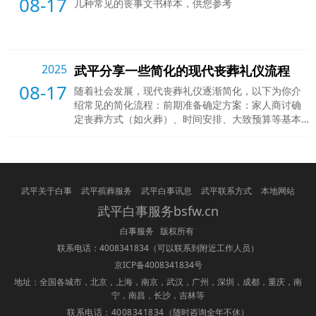
08-17
几种常见的丧事文书样本，供您参考
2025
武平分享一些简化的现代丧葬礼仪流程
08-17
随着社会发展，现代丧葬礼仪逐渐简化，以下为你介
绍常见的简化流程：前期准备确定方案：家人商讨确
定丧葬方式（如火葬）、时间安排、大致预算等基本
事宜。联系服务机构：根据方案联系殡仪馆或相关殡
葬服务公司，预约遗体接运、火化等服务。通知亲
友：通过电话、短信、微信或讣告等方式通知亲友逝
者离世的消息、葬礼时间和地点。治丧阶段遗体安置
与守灵安置：服务机构将遗体接运至殡仪馆，安置在
武平关于白事
武平殡葬服务
武平白事讯息
武平联系方式
本地网站
冷藏柜暂存。守灵：家人和部分亲友可
武平白事服务bsfw.cn
白事服务 版权所有
联系电话：4008341834
（可以联系到附近工作人员）
京ICP备4008341834号
地址：全国各城市，北京，上海，南京，武汉，广州，深圳，成都，重庆，南
宁，南昌，长沙，吉林等
联系电话：4008341834
（随时咨询全年不休）