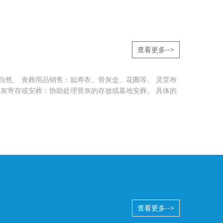
查看更多-->
自然。 丧葬用品销售：如寿衣、骨灰盒、花圈等。 灵堂布
骨灰寄存或安葬：协助处理骨灰的存放或墓地安葬。 具体的
查看更多-->