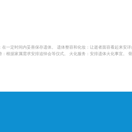
：在一定时间内妥善保存遗体。 遗体整容和化妆：让逝者面容看起来安详
持：根据家属需求安排追悼会等仪式。 火化服务：安排遗体火化事宜。 