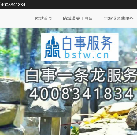
系
4008341834
网站首页
防城港关于白事
防城港殡葬服务