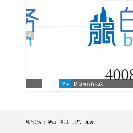
2
防城港丧葬礼仪
/6
城市分站：
港口
防城
上思
东兴