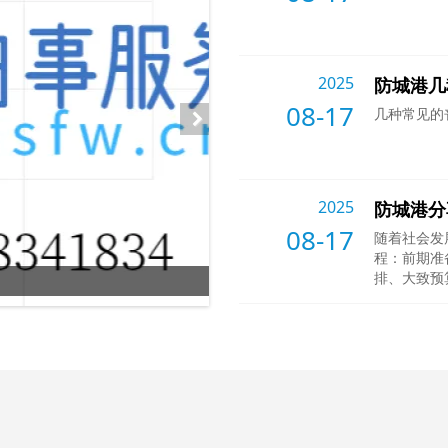
2025
防城港几
08-17
几种常见的
2025
防城港分
08-17
随着社会发
程：前期准
排、大致预
3
防城港中国什么时间开始火化
/6
关殡葬服务
话、短信、
地点。治丧
馆，安置在