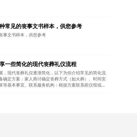
种常见的丧事文书样本，供您参考
丧事文书样本，供您参考
享一些简化的现代丧葬礼仪流程
展，现代丧葬礼仪逐渐简化，以下为你介绍常见的简化流
备确定方案：家人商讨确定丧葬方式（如火葬）、时间安
算等基本事宜。联系服务机构：根据方案联系殡仪馆或相
4
防城港中国
/6
公司，预约遗体接运、火化等服务。通知亲友：通过电
微信或讣告等方式通知亲友逝者离世的消息、葬礼时间和
阶段遗体安置与守灵安置：服务机构将遗体接运至殡仪
冷藏柜暂存。守灵：家人和部分亲友可