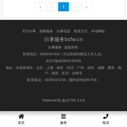
«
‹
1
›
»
关于白事
殡葬服务
白事讯息
联系方式
本地网站
白事服务bsfw.cn
白事服务 版权所有
联系电话：4008341834
（可以联系到附近工作人员）
京ICP备4008341834号
地址：全国各城市，北京，上海，南京，武汉，广州，深圳，成都，重庆，南
宁，南昌，长沙，吉林等
联系电话：4008341834
（随时咨询全年不休）
Powered By 盘企CMS 3.4.8
盘企CMS
首页
服务
电话