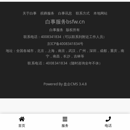
关于白事
殡葬服务
白事讯息
联系方式
本地网站
白事服务bsfw.cn
白事服务 版权所有
联系电话：4008341834
（可以联系到附近工作人员）
京ICP备4008341834号
地址：全国各城市，北京，上海，南京，武汉，广州，深圳，成都，重庆，南
宁，南昌，长沙，吉林等
联系电话：4008341834
（随时咨询全年不休）
Powered By 盘企CMS 3.4.8
盘企CMS
首页
服务
电话