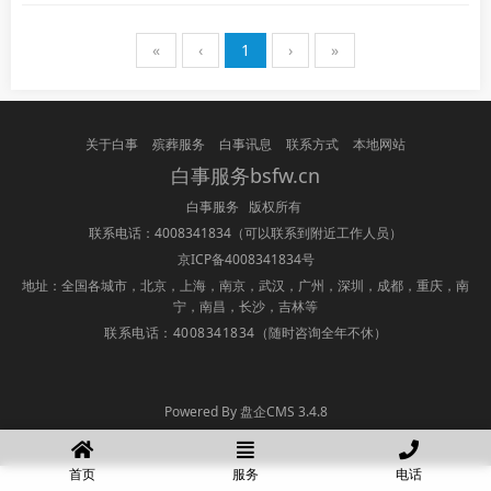
«
‹
1
›
»
关于白事
殡葬服务
白事讯息
联系方式
本地网站
白事服务bsfw.cn
白事服务 版权所有
联系电话：4008341834
（可以联系到附近工作人员）
京ICP备4008341834号
地址：全国各城市，北京，上海，南京，武汉，广州，深圳，成都，重庆，南
宁，南昌，长沙，吉林等
联系电话：4008341834
（随时咨询全年不休）
Powered By 盘企CMS 3.4.8
盘企CMS
首页
服务
电话