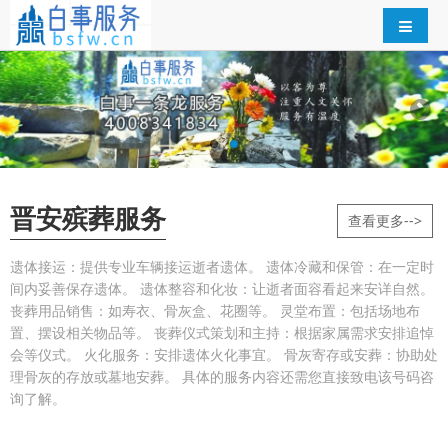
晋安殡葬服务
查看更多-->
遗体接运：提供专业车辆接运逝者遗体。 遗体冷藏和保管：在一定时
间内妥善保存遗体。 遗体整容和化妆：让逝者面容看起来安详自然。
丧葬用品销售：如寿衣、骨灰盒、花圈等。 灵堂布置：包括场地布
置、摆设相关物品等。 丧葬仪式策划和主持：根据家属需求安排追悼
会等仪式。 火化服务：安排遗体火化事宜。 骨灰寄存或安葬：协助处
理骨灰的存放或墓地安葬。 具体的服务内容还需您直接致电该号码咨
询了解。