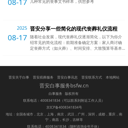
08-17
几种常见的丧事文书样本，供您参考
2025
晋安分享一些简化的现代丧葬礼仪流程
08-17
随着社会发展，现代丧葬礼仪逐渐简化，以下为你介
绍常见的简化流程：前期准备确定方案：家人商讨确
定丧葬方式（如火葬）、时间安排、大致预算等基本
事宜。联系服务机构：根据方案联系殡仪馆或相关殡
葬服务公司，预约遗体接运、火化等服务。通知亲
友：通过电话、短信、微信或讣告等方式通知亲友逝
者离世的消息、葬礼时间和地点。治丧阶段遗体安置
与守灵安置：服务机构将遗体接运至殡仪馆，安置在
晋安关于白事
晋安殡葬服务
晋安白事讯息
晋安联系方式
本地网站
冷藏柜暂存。守灵：家人和部分亲友可
晋安白事服务bsfw.cn
白事服务 版权所有
联系电话：4008341834
（可以联系到附近工作人员）
京ICP备4008341834号
地址：全国各城市，北京，上海，南京，武汉，广州，深圳，成都，重庆，南
宁，南昌，长沙，吉林等
联系电话：4008341834
（随时咨询全年不休）