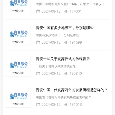
中国什么时间开始火化1956年，在中央工作会议上，
毛泽东同志带头倡议，所有的人死后都实行火化，只留
2024-08-12
174001
骨灰，不留遗体，并且不建坟墓。当时的国家领导人及
各界知名人士共151人在倡议书上签上了自己的名字，
从此全国拉开了以火葬为主要内容的殡葬改革序幕。
晋安中国有多少地级市，分别是哪些
1985年2月8日，国务院出台了《关于殡葬管理的暂行
规定》，首次规定在人口稠密、耕地减少、交通便利的
中国有多少地级市，分别是哪些
地区推行火葬。1997年7月21日，《殡葬管理条例》
2024-08-12
191699
正式实
晋安一些关于丧葬仪式的传统音乐
一些关于丧葬仪式的传统音乐
2024-08-12
185840
晋安中国古代丧葬习俗的发展历程是怎样的？
中国古代丧葬习俗的发展历程是怎样的？
2024-08-12
181013