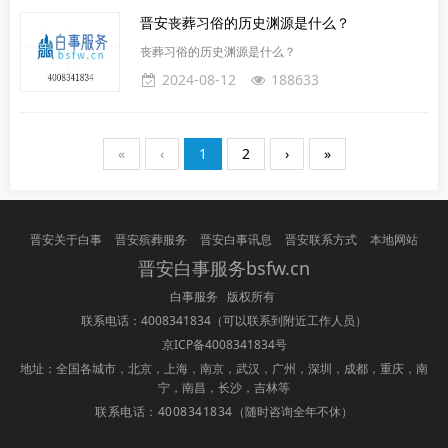
晋安丧葬习俗的历史渊源是什么？
丧葬习俗的历史渊源是什么？
2024-08-12
188633
«
‹
1
2
›
»
晋安关于白事
晋安殡葬服务
晋安白事讯息
晋安联系方式
本地网站
晋安白事服务bsfw.cn
白事服务 版权所有
联系电话：4008341834
（可以联系到附近工作人员）
京ICP备4008341834号
地址：全国各城市，北京，上海，南京，武汉，广州，深圳，成都，重庆，南
宁，南昌，长沙，吉林等
联系电话：4008341834
（随时咨询全年不休）