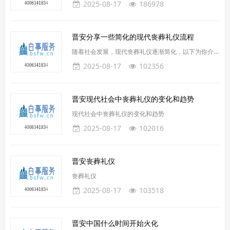
2025-08-17
186978
晋安分享一些简化的现代丧葬礼仪流程
随着社会发展，现代丧葬礼仪逐渐简化，以下为你介绍
常见的简化流程：前期准备确定方案：家人商讨确定丧
2025-08-17
102356
葬方式（如火葬）、时间安排、大致预算等基本事宜。
联系服务机构：根据方案联系殡仪馆或相关殡葬服务公
司，预约遗体接运、火化等服务。通知亲友：通过电
晋安现代社会中丧葬礼仪的变化和趋势
话、短信、微信或讣告等方式通知亲友逝者离世的消
息、葬礼时间和地点。治丧阶段遗体安置与守灵安置：
现代社会中丧葬礼仪的变化和趋势
服务机构将遗体接运至殡仪馆，安置在冷藏柜暂存。守
2025-08-17
102016
灵：家人和部分亲友可
晋安丧葬礼仪
丧葬礼仪
2025-08-17
103518
晋安中国什么时间开始火化