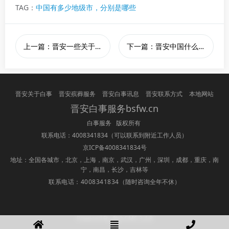
TAG：
中国有多少地级市，分别是哪些
上一篇：晋安一些关于丧葬仪式的传统音乐
下一篇：晋安中国什么时间开始火化
晋安关于白事
晋安殡葬服务
晋安白事讯息
晋安联系方式
本地网站
晋安白事服务bsfw.cn
白事服务 版权所有
联系电话：4008341834
（可以联系到附近工作人员）
京ICP备4008341834号
地址：全国各城市，北京，上海，南京，武汉，广州，深圳，成都，重庆，南
宁，南昌，长沙，吉林等
联系电话：4008341834
（随时咨询全年不休）
Powered By 盘企CMS 3.4.8
盘企CMS