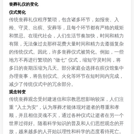
丧葬礼仪的变化
仪式简化
传统丧葬礼仪程序繁琐，包含诸多环节，如报丧、入
殓、守灵、出殡、安葬等，且每个环节都有严格的规矩
和禁忌。在现代社会，人们生活节奏加快，时间和精力
有限，无法像过去那样花费大量时间和精力去遵循复杂
的传统仪式。因此，许多丧葬仪式被简化。例如，一些
地方不再进行繁琐的 “做七” 仪式，缩短守灵时间，将
多日的丧期压缩为几天。部分家庭会选择在殡仪馆集中
办理丧事，将告别仪式、火化等环节在短时间内完成，
减少了传统仪式中的冗余部分。
观念转变
传统丧葬观念受封建迷信和宗教思想影响较深，人们注
重 “入土为安”，认为厚葬才能体现对逝者的尊重和孝
顺，并且相信灵魂不灭，通过各种仪式让逝者在另一个
世界过得好。随着科学知识的普及和人们思想观念的开
放，越来越多的人开始以理性和科学的态度看待死亡。