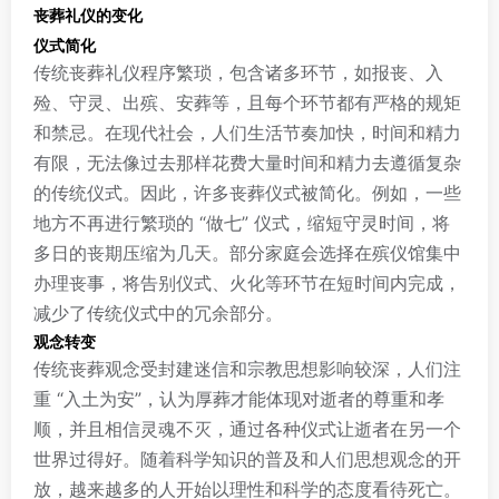
丧葬礼仪的变化
仪式简化
传统丧葬礼仪程序繁琐，包含诸多环节，如报丧、入
殓、守灵、出殡、安葬等，且每个环节都有严格的规矩
和禁忌。在现代社会，人们生活节奏加快，时间和精力
有限，无法像过去那样花费大量时间和精力去遵循复杂
的传统仪式。因此，许多丧葬仪式被简化。例如，一些
地方不再进行繁琐的 “做七” 仪式，缩短守灵时间，将
多日的丧期压缩为几天。部分家庭会选择在殡仪馆集中
办理丧事，将告别仪式、火化等环节在短时间内完成，
减少了传统仪式中的冗余部分。
观念转变
传统丧葬观念受封建迷信和宗教思想影响较深，人们注
重 “入土为安”，认为厚葬才能体现对逝者的尊重和孝
顺，并且相信灵魂不灭，通过各种仪式让逝者在另一个
世界过得好。随着科学知识的普及和人们思想观念的开
放，越来越多的人开始以理性和科学的态度看待死亡。