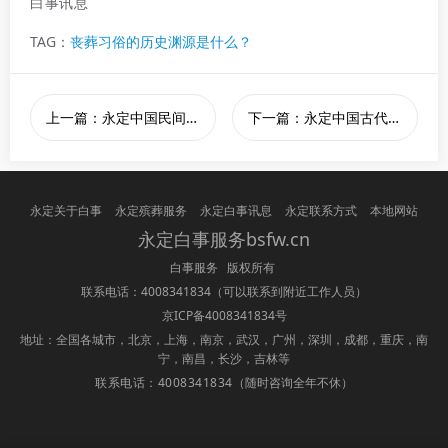
白事讯息
TAG：
丧葬习俗的历史渊源是什么？
上一篇：永定中国民间白事礼仪
下一篇：永定中国古代丧葬习俗的发展历程是怎样的？
永定关于白事
永定殡葬服务
永定白事讯息
永定联系方式
本地网站
永定白事服务bsfw.cn
白事服务 版权所有
联系电话：4008341834
（可以联系到附近工作人员）
京ICP备4008341834号
地址：全国各城市，北京，上海，南京，武汉，广州，深圳，成都，重庆，南
宁，南昌，长沙，吉林等
联系电话：4008341834
（随时咨询全年不休）