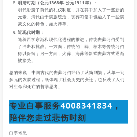
明清时期（公元1368年-公元1911年）
：
明代沿袭了前代的礼仪制度，并在其中加入了一些新的
元素。清代由于满族统治，丧葬习俗中也融入了一些满
蒙文化的特色，如火葬等。
近现代时期
：
随着西学东渐和现代化进程的推进，传统丧葬习俗受到
了冲击和挑战。一方面，传统的土葬、棺木等传统习俗
得以保留；另一方面，火葬、海葬等新式丧葬方式逐渐
被接受。
总的来说，中国古代的丧葬习俗经历了从简到繁，从单一到
多元的发展过程，既体现了社会历史的变迁，也反映了人们
对生命和死亡的哲学思考。
专业白事服务
4008341834
，
陪伴您走过悲伤时刻
白事讯息