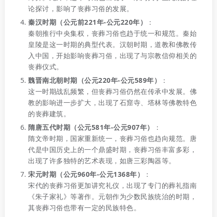
论探讨，影响了丧葬习俗的发展。
秦汉时期（公元前221年-公元220年）
：
秦朝推行中央集权，丧葬习俗也趋于统一和规范。秦始
皇陵是这一时期的典型代表。汉朝时期，道教和佛教传
入中国，开始影响丧葬习俗，出现了与宗教信仰相关的
丧葬仪式。
魏晋南北朝时期（公元220年-公元589年）
：
这一时期战乱频繁，但丧葬习俗仍然在传承中发展。佛
教的影响进一步扩大，出现了石窟寺、塔林等佛教特色
的丧葬建筑。
隋唐五代时期（公元581年-公元907年）
：
隋文帝时期，国家重新统一，丧葬习俗也趋向规范。唐
代是中国历史上的一个鼎盛时期，丧葬习俗丰富多彩，
出现了许多独特的艺术表现，如唐三彩陶器等。
宋元时期（公元960年-公元1368年）
：
宋代的丧葬习俗更加讲究礼仪，出现了专门的葬礼指南
《朱子家礼》等著作。元朝作为少数民族统治的时期，
其丧葬习俗也带有一定的民族特色。