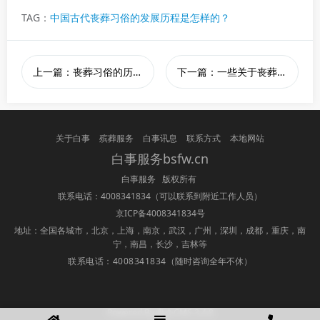
TAG：
中国古代丧葬习俗的发展历程是怎样的？
上一篇：丧葬习俗的历史渊源是什么？
下一篇：一些关于丧葬仪式的传统音乐
关于白事
殡葬服务
白事讯息
联系方式
本地网站
白事服务bsfw.cn
白事服务 版权所有
联系电话：4008341834
（可以联系到附近工作人员）
京ICP备4008341834号
地址：全国各城市，北京，上海，南京，武汉，广州，深圳，成都，重庆，南
宁，南昌，长沙，吉林等
联系电话：4008341834
（随时咨询全年不休）
Powered By 盘企CMS 3.4.8
盘企CMS