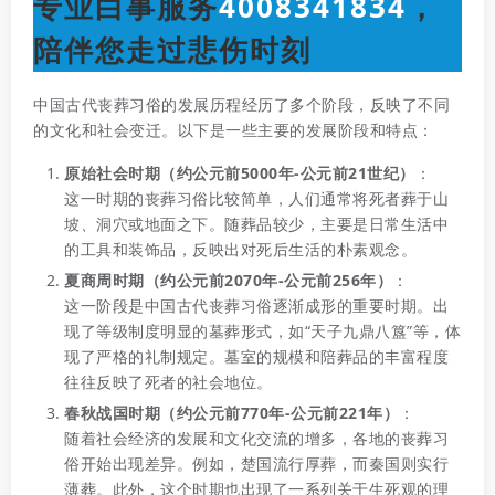
专业白事服务
4008341834
，
陪伴您走过悲伤时刻
中国古代丧葬习俗的发展历程经历了多个阶段，反映了不同
的文化和社会变迁。以下是一些主要的发展阶段和特点：
原始社会时期（约公元前5000年-公元前21世纪）
：
这一时期的丧葬习俗比较简单，人们通常将死者葬于山
坡、洞穴或地面之下。随葬品较少，主要是日常生活中
的工具和装饰品，反映出对死后生活的朴素观念。
夏商周时期（约公元前2070年-公元前256年）
：
这一阶段是中国古代丧葬习俗逐渐成形的重要时期。出
现了等级制度明显的墓葬形式，如“天子九鼎八簋”等，体
现了严格的礼制规定。墓室的规模和陪葬品的丰富程度
往往反映了死者的社会地位。
春秋战国时期（约公元前770年-公元前221年）
：
随着社会经济的发展和文化交流的增多，各地的丧葬习
俗开始出现差异。例如，楚国流行厚葬，而秦国则实行
薄葬。此外，这个时期也出现了一系列关于生死观的理